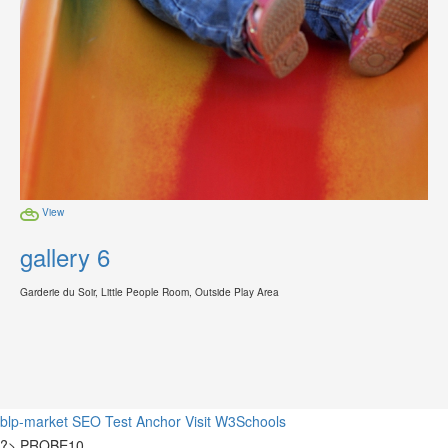
View
gallery 6
Garderie du Soir, Little People Room, Outside Play Area
blp-market
SEO Test Anchor
Visit W3Schools
?>