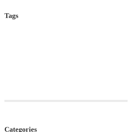
Tags
education
ecole Pasteur
story time
dance
play
Macé,
Fontaine,
Oberlin,
Roses,
StAnne
Categories