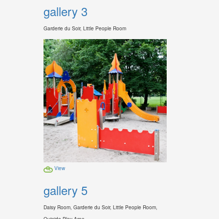
gallery 3
Garderie du Soir, Little People Room
View
gallery 5
Daisy Room, Garderie du Soir, Little People Room,
Outside Play Area