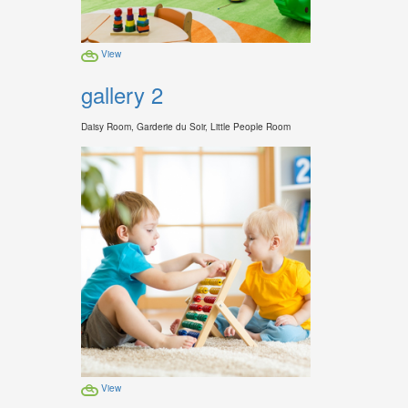
View
gallery 2
Daisy Room, Garderie du Soir, Little People Room
View