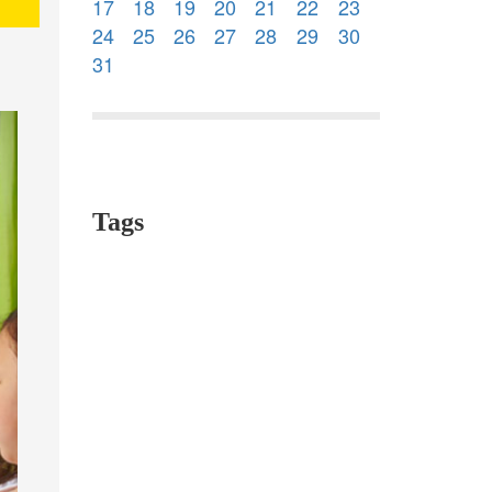
17
18
19
20
21
22
23
24
25
26
27
28
29
30
31
Tags
education
ecole Pasteur
story time
dance
play
Macé,