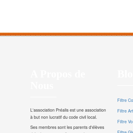
A Propos de
Blo
Nous
Filtre C
L'association Préalis est une association
Filtre A
à but non lucratif du code civil local.
Filtre V
Ses membres sont les parents d'élèves
Filtre Gl