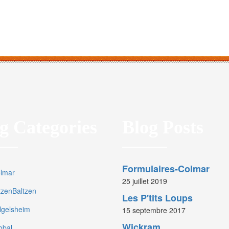
g Categories
Blog Posts
Formulaires-Colmar
olmar
25 juillet 2019
rtzenBaltzen
Les P'tits Loups
olgelsheim
15 septembre 2017
Wickram
obal