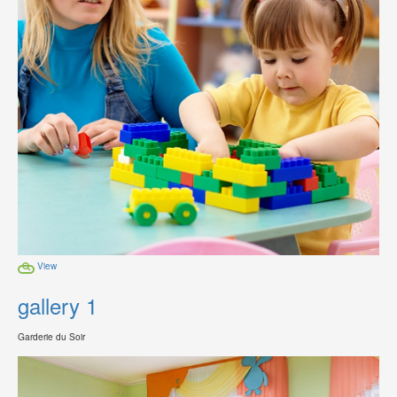
View
gallery 1
Garderie du Soir