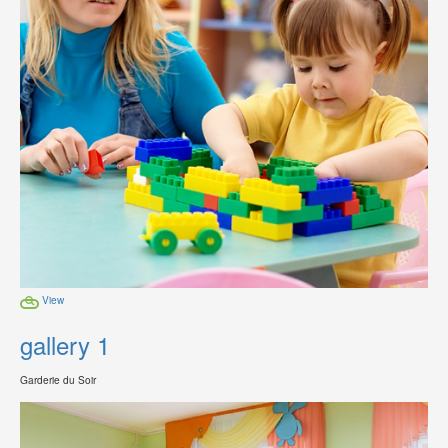
View
gallery 1
Garderie du Soir