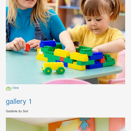
View
gallery 1
Garderie du Soir