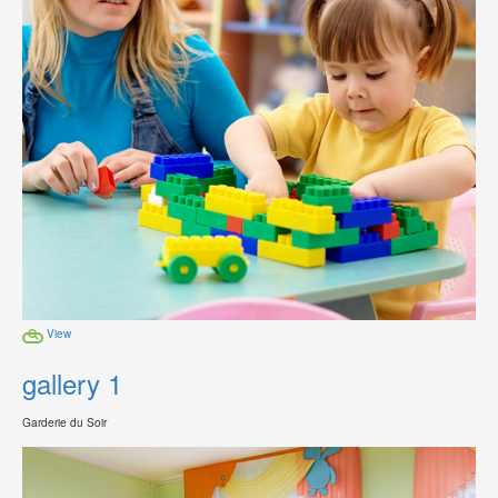
View
gallery 1
Garderie du Soir