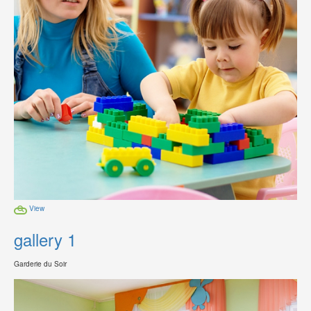
View
gallery 1
Garderie du Soir