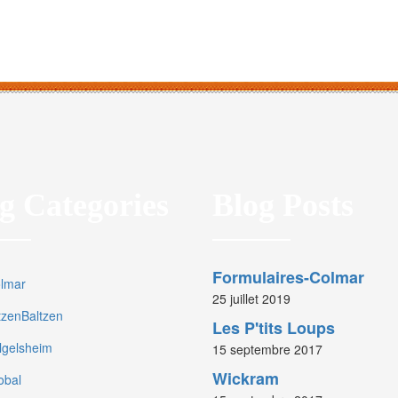
g Categories
Blog Posts
Formulaires-Colmar
olmar
25 juillet 2019
rtzenBaltzen
Les P'tits Loups
olgelsheim
15 septembre 2017
Wickram
obal