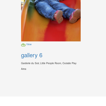
View
gallery 6
Garderie du Soir, Little People Room, Outside Play
Area