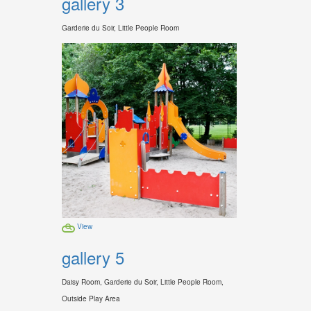
gallery 3
Garderie du Soir, Little People Room
View
gallery 5
Daisy Room, Garderie du Soir, Little People Room,
Outside Play Area