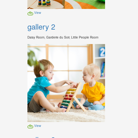
View
gallery 2
Daisy Room, Garderie du Soir, Little People Room
View