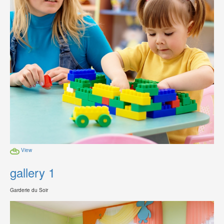
View
gallery 1
Garderie du Soir