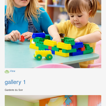
View
gallery 1
Garderie du Soir