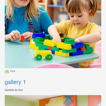
View
gallery 1
Garderie du Soir