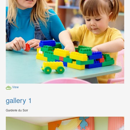
View
gallery 1
Garderie du Soir