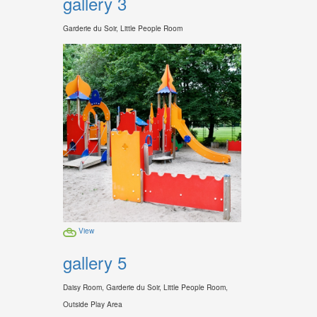
gallery 3
Garderie du Soir, Little People Room
View
gallery 5
Daisy Room, Garderie du Soir, Little People Room,
Outside Play Area