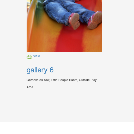
View
gallery 6
Garderie du Soir, Little People Room, Outside Play
Area