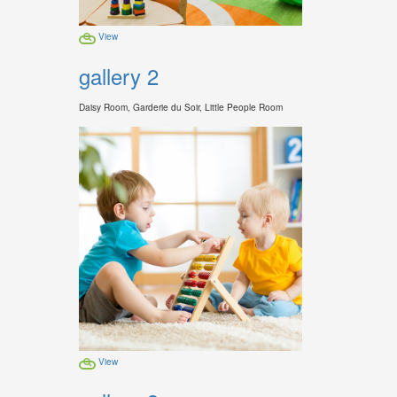
View
gallery 2
Daisy Room, Garderie du Soir, Little People Room
View