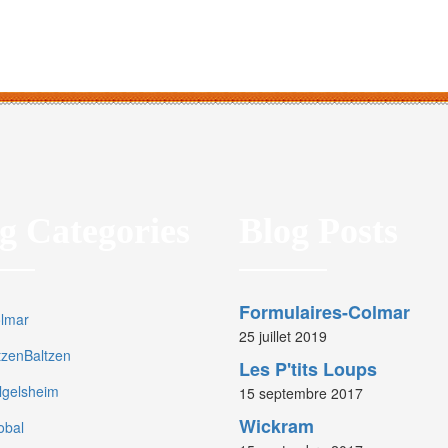
g Categories
Blog Posts
Formulaires-Colmar
olmar
25 juillet 2019
rtzenBaltzen
Les P'tits Loups
olgelsheim
15 septembre 2017
Wickram
obal