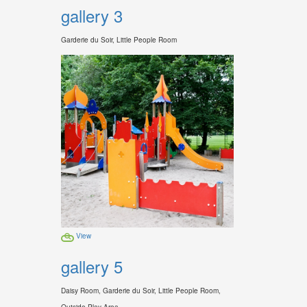
gallery 3
Garderie du Soir, Little People Room
View
gallery 5
Daisy Room, Garderie du Soir, Little People Room,
Outside Play Area