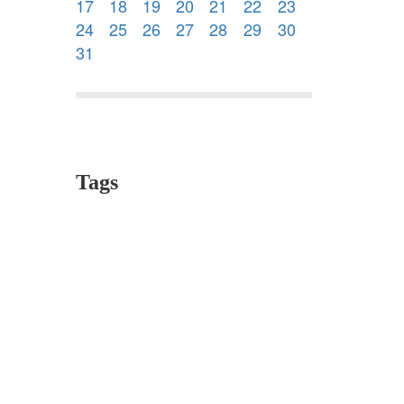
17
18
19
20
21
22
23
24
25
26
27
28
29
30
31
Tags
education
ecole Pasteur
story time
dance
play
Macé,