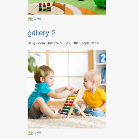
View
gallery 2
Daisy Room, Garderie du Soir, Little People Room
View