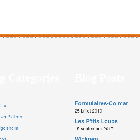
g Categories
Blog Posts
Formulaires-Colmar
olmar
25 juillet 2019
rtzenBaltzen
Les P'tits Loups
olgelsheim
15 septembre 2017
Wickram
obal