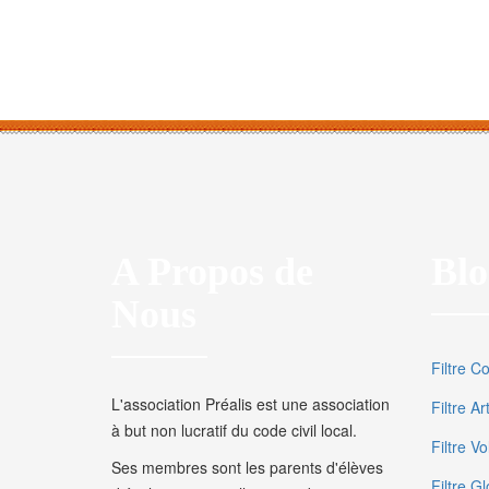
A Propos de
Blo
Nous
Filtre C
L'association Préalis est une association
Filtre A
à but non lucratif du code civil local.
Filtre V
Ses membres sont les parents d'élèves
Filtre Gl