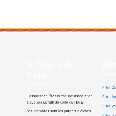
A Propos de
Blo
Nous
Filtre C
L'association Préalis est une association
Filtre A
à but non lucratif du code civil local.
Filtre V
Ses membres sont les parents d'élèves
Filtre Gl