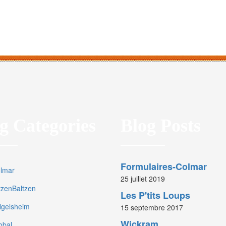
g Categories
Blog Posts
Formulaires-Colmar
olmar
25 juillet 2019
rtzenBaltzen
Les P'tits Loups
olgelsheim
15 septembre 2017
Wickram
obal