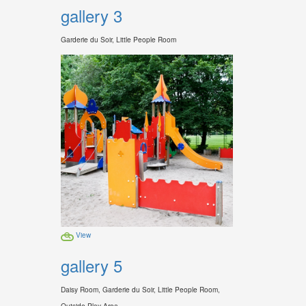
gallery 3
Garderie du Soir, Little People Room
View
gallery 5
Daisy Room, Garderie du Soir, Little People Room,
Outside Play Area