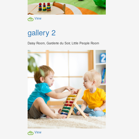
View
gallery 2
Daisy Room, Garderie du Soir, Little People Room
View