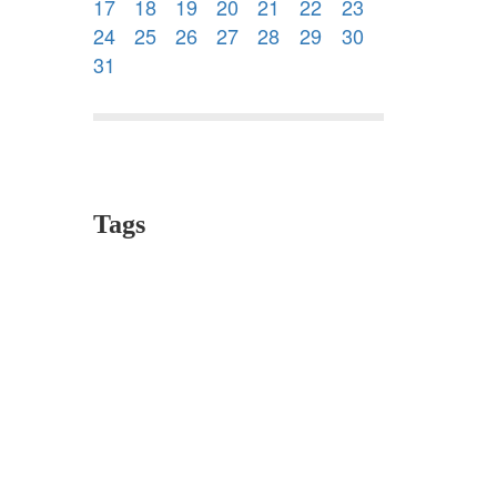
17
18
19
20
21
22
23
24
25
26
27
28
29
30
31
Tags
education
ecole Pasteur
story time
dance
play
Macé,